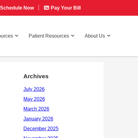
Schedule Now
Pay Your Bill
ources
Patient Resources
About Us
Archives