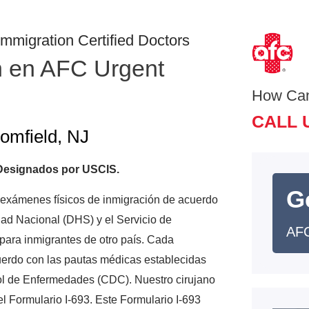
mmigration Certified Doctors
n en AFC Urgent
How Ca
CALL 
oomfield, NJ
 Designados por USCIS.
G
 exámenes físicos de inmigración de acuerdo
dad Nacional (DHS) y el Servicio de
AFC
ara inmigrantes de otro país. Cada
uerdo con las pautas médicas establecidas
ol de Enfermedades (CDC). Nuestro cirujano
el Formulario I-693. Este Formulario I-693