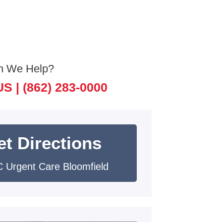
n We Help?
US |
(862) 283-0000
et Directions
 Urgent Care Bloomfield