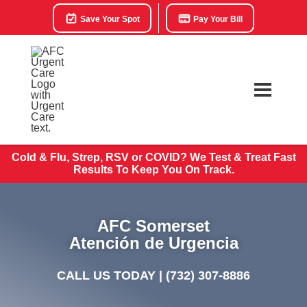
Save Your Spot
Pay Your Bill
Cold & Flu, Strep, RSV or COVID? We Test & Treat
Fast
Results To Keep You On Track.
AFC Somerset
Atención de Urgencia
CALL US TODAY |
(732) 307-8886