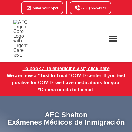
Save Your Spot
(203) 567-4171
To book a Telemedicine visit, click here
We are now a "Test to Treat" COVID center. If you test
positive for COVID, we have medications for you.
*Criteria needs to be met.
AFC Shelton
Exámenes Médicos de Inmigración