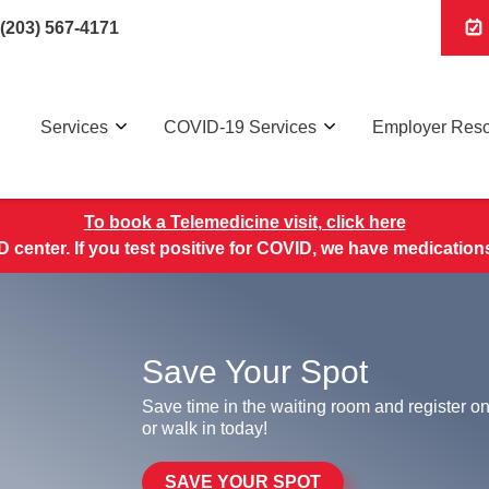
(203) 567-4171
Services
COVID-19 Services
Employer Res
To book a Telemedicine visit, click here
 center. If you test positive for COVID, we have medications 
Save Your Spot
Save time in the waiting room and register on
or walk in today!
SAVE YOUR SPOT