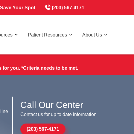
Save Your Spot
(203) 567-4171
ources
Patient Resources
About Us
for you. *Criteria needs to be met.
Call Our Center
line
Contact us for up to date information
(203) 567-4171