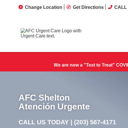
Change Location
Get Directions
CALL 
We are now a "Test to Treat" COVID
AFC Shelton
Atención Urgente
CALL US TODAY |
(203) 567-4171