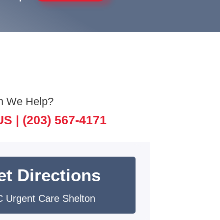
n We Help?
US |
(203) 567-4171
et Directions
 Urgent Care Shelton