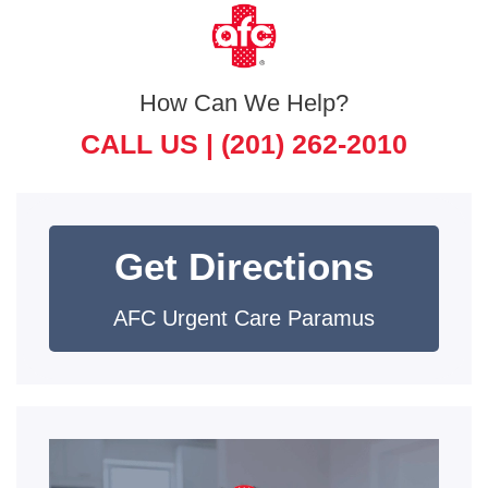
How Can We Help?
CALL US |
(201) 262-2010
Get Directions
AFC Urgent Care Paramus