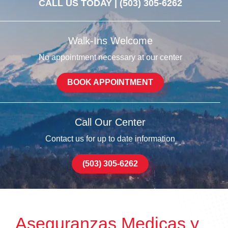
CALL US TODAY |
(503) 305-6262
Walk-Ins Welcome
No appointment necessary at our center
BOOK APPOINTMENT
Call Our Center
Contact us for up to date information
(503) 305-6262
Aseguranzas Medicas y