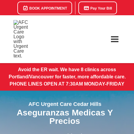
BOOK APPOINTMENT
Pay Your Bill
Avoid the ER wait. We have 8 clinics across
Portland/Vancouver for faster, more affordable care.
PHONE LINES OPEN AT 7:30AM MONDAY-FRIDAY
AFC Urgent Care Cedar Hills
Aseguranzas Medicas Y
Precios