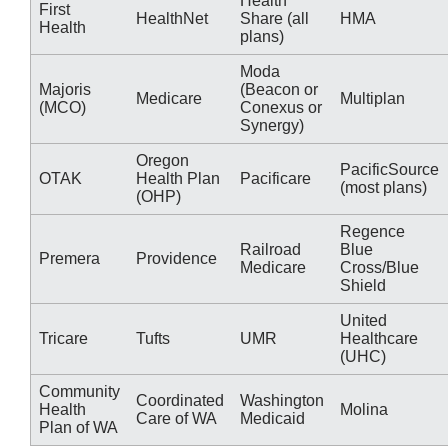
Health
First
HealthNet
Share (all
HMA
Health
plans)
Moda
Majoris
(Beacon or
Medicare
Multiplan
(MCO)
Conexus or
Synergy)
Oregon
PacificSource
OTAK
Health Plan
Pacificare
(most plans)
(OHP)
Regence
Railroad
Blue
Premera
Providence
Medicare
Cross/Blue
Shield
United
Tricare
Tufts
UMR
Healthcare
(UHC)
Community
Coordinated
Washington
Health
Molina
Care of WA
Medicaid
Plan of WA