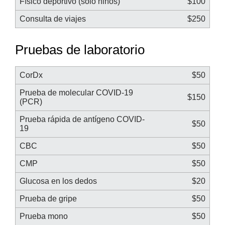
Físico deportivo (solo niños)
$100
Consulta de viajes
$250
Pruebas de laboratorio
CorDx
$50
Prueba de molecular COVID-19
$150
(PCR)
Prueba rápida de antígeno COVID-
$50
19
CBC
$50
CMP
$50
Glucosa en los dedos
$20
Prueba de gripe
$50
Prueba mono
$50