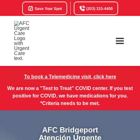
Save Your Spot
(203) 333-4400
To book a Telemedicine visit, click here
We are now a "Test to Treat" COVID center. If you test
positive for COVID, we have medications for you.
*Criteria needs to be met.
AFC Bridgeport
Atención Urgente