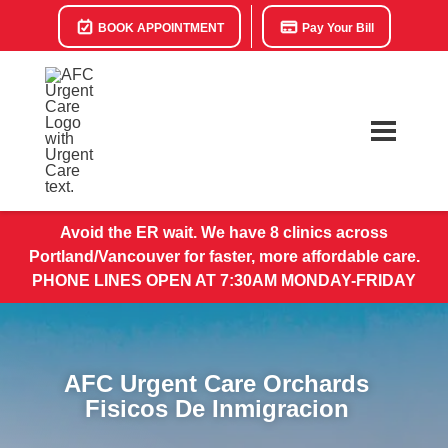
BOOK APPOINTMENT
Pay Your Bill
Avoid the ER wait. We have 8 clinics across
Portland/Vancouver for faster, more affordable care.
PHONE LINES OPEN AT 7:30AM MONDAY-FRIDAY
AFC Urgent Care Orchards
Fisicos De Inmigracion