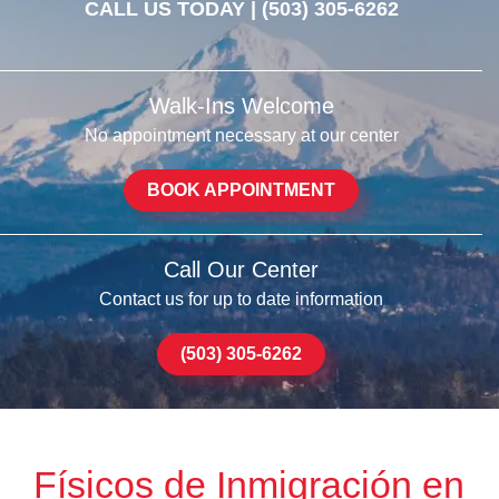
CALL US TODAY |
(503) 305-6262
Walk-Ins Welcome
No appointment necessary at our center
BOOK APPOINTMENT
Call Our Center
Contact us for up to date information
(503) 305-6262
Físicos de Inmigración en