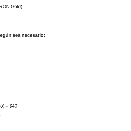
ERON Gold)
egún sea necesario:
zo) – $40
0