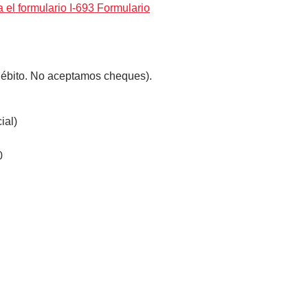
a el formulario I-693 Formulario
débito. No aceptamos cheques).
ial)
0