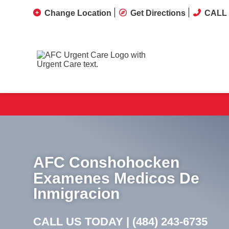
Change Location
Get Directions
CALL 
AFC Conshohocken
Examenes Medicos De
Inmigracion
CALL US TODAY |
(484) 243-6735