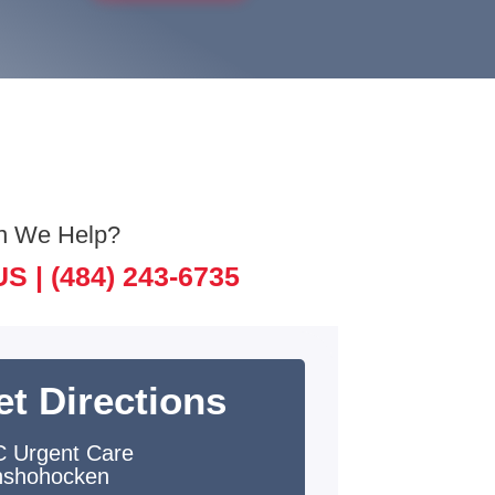
n We Help?
US |
(484) 243-6735
et Directions
 Urgent Care
shohocken