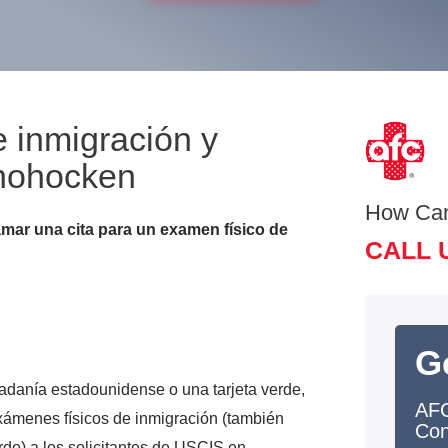
inmigración y
shohocken
How Ca
amar una cita para un examen físico de
CALL 
G
dadanía estadounidense o una tarjeta verde,
AFC
xámenes físicos de inmigración (también
Con
de) a los solicitantes de USCIS en